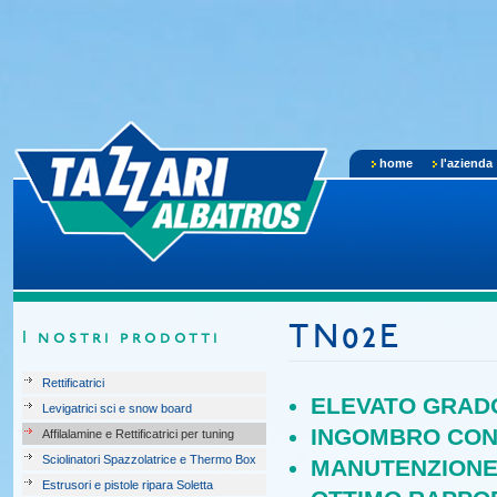
home
l'azienda
TN02E
I nostri prodotti
Rettificatrici
ELEVATO GRADO
Levigatrici sci e snow board
INGOMBRO CO
Affilalamine e Rettificatrici per tuning
Sciolinatori Spazzolatrice e Thermo Box
MANUTENZIONE
Estrusori e pistole ripara Soletta