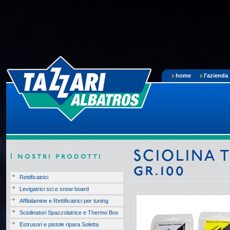
home
l'azienda
SCIOLINA
I nostri prodotti
gr.100
Rettificatrici
Levigatrici sci e snow board
Affilalamine e Rettificatrici per tuning
Sciolinatori Spazzolatrice e Thermo Box
Estrusori e pistole ripara Soletta