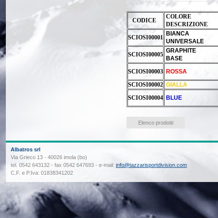
COLORE
CODICE
DESCRIZIONE
BIANCA
SCIOSI00001
UNIVERSALE
GRAPHITE
SCIOSI00005
BASE
SCIOSI00003
ROSSA
SCIOSI00002
GIALLA
SCIOSI00004
BLUE
Elenco prodotti
Albatros srl
Via Grieco 13 - 40026 imola (bo)
tel. 0542 643132 - fax 0542 647693 - e-mail:
info@tazzarisportdivision.com
C.F. e P.Iva: 01838341202