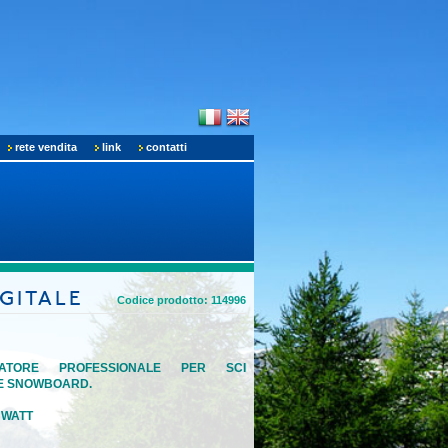
rete vendita
link
contatti
GITALE
Codice prodotto: 114996
NATORE PROFESSIONALE PER SCI
 E SNOWBOARD.
 WATT