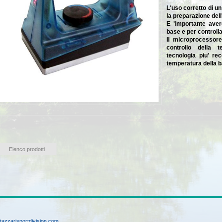
L'uso corretto di u
la preparazione dell
E 'importante aver
base e per controlla
Il microprocessore
controllo della t
tecnologia piu' re
temperatura della b
Elenco prodotti
tazzarisportdivision.com