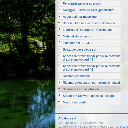
Personalizzazione scarponi
Noleggio - Carrelli e Asciugacalzature
Accessori per macchine
Banchi - Morse e accessori da banco
Lubrificanti Detergenti e Disinfettanti
Materiali di consumo
Lime per sci ICECUT
Spazzole per solette sci
Accessori professionali per la lavorazione
di sci e snowboard #1
Accessori professionali per la lavorazione
di sci e snowboard #2
Ricambi per bastoni
Ricambi e Accessori per noleggi e negozi
Scioline e Ferri sciolinatori
Speedrent Software gestione noleggio
Macchinari usati
Albatros srl
Via Grieco 13 - 40026 imola (bo)
tel. 0542 643132 - fax 0542 647693 - e-mail:
info@