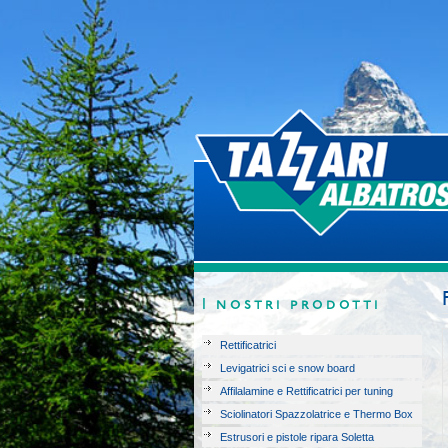
I nostri prodotti
Rettificatrici
Levigatrici sci e snow board
Affilalamine e Rettificatrici per tuning
Sciolinatori Spazzolatrice e Thermo Box
Estrusori e pistole ripara Soletta